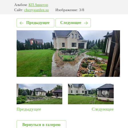
Альбом:
КП Авиатор
Сайт:
cherrygarden.su
Изображение: 3/8
Предыдущее
Следующее
Предыдущее
Следующее
Вернуться в галерею